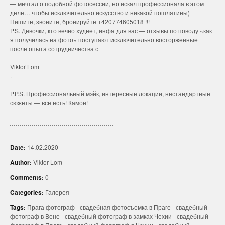
— мечтал о подобной фотосессии, но искал профессионала в этом
деле… чтобы исключительно искусство и никакой пошлятины)
Пишите, звоните, бронируйте +420774605018 !!!
P.S. Девочки, кто вечно худеет, инфа для вас — отзывы по поводу «как
я получилась на фото» поступают исключительно восторженные
после опыта сотрудничества с
Viktor Lom
.
P.P.S. Профессиональный мэйк, интересные локации, нестандартные
сюжеты — все есть! Камон!
Date:
14.02.2020
Author:
Viktor Lom
Comments:
0
Categories:
Галерея
Tags:
Прага фотограф
-
свадебная фотосъемка в Праге
-
свадебный
фотограф в Вене
-
свадебный фотограф в замках Чехии
-
свадебный